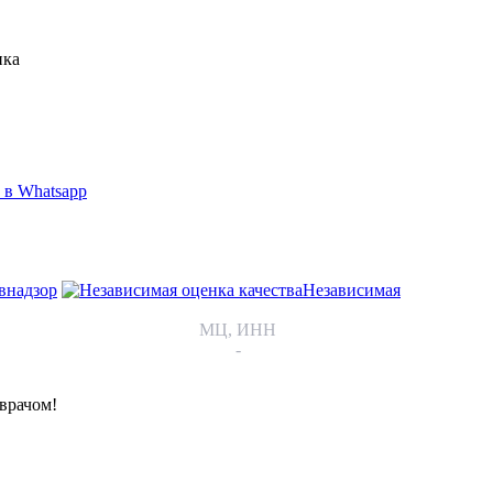
нка
 в Whatsapp
внадзор
Независимая
МЦ, ИНН
-
врачом!