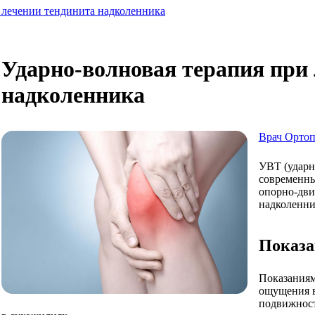
 лечении тендинита надколенника
Ударно-волновая терапия при
надколенника
Врач Ортоп
УВТ (ударн
современны
опорно-дви
надколенни
Показ
Показаниям
ощущения в
подвижност