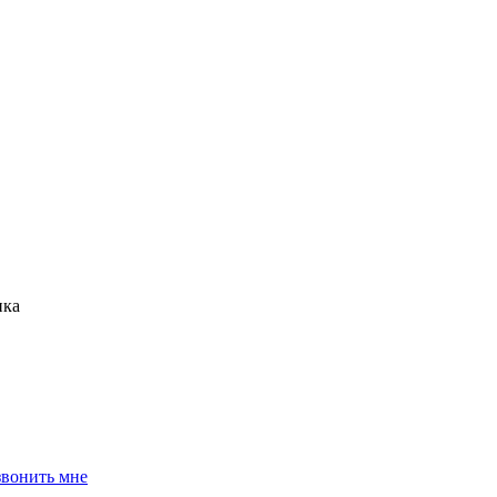
нка
звонить мне