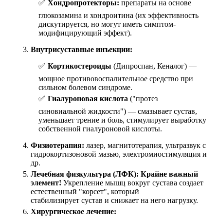
Хондропротекторы:
препараты на основе
глюкозамина и хондроитина (их эффективность
дискутируется, но могут иметь симптом-
модифицирующий эффект).
Внутрисуставные инъекции:
Кортикостероиды
(Дипроспан, Кеналог) —
мощное противовоспалительное средство при
сильном болевом синдроме.
Гиалуроновая кислота
("протез
синовиальной жидкости") — смазывает сустав,
уменьшает трение и боль, стимулирует выработку
собственной гиалуроновой кислоты.
Физиотерапия:
лазер, магнитотерапия, ультразвук с
гидрокортизоновой мазью, электромиостимуляция и
др.
Лечебная физкультура (ЛФК):
Крайне важный
элемент!
Укрепление мышц вокруг сустава создает
естественный "корсет", который
стабилизирует сустав и снижает на него нагрузку.
Хирургическое лечение: