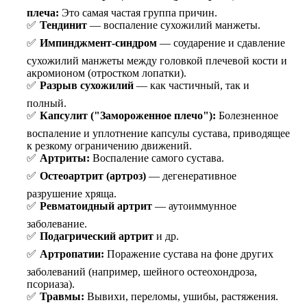
плеча:
Это самая частая группа причин.
Тендинит
— воспаление сухожилий манжеты.
Импинджмент-синдром
— соударение и сдавление
сухожилий манжеты между головкой плечевой кости и
акромионом (отростком лопатки).
Разрыв сухожилий
— как частичный, так и
полный.
Капсулит ("Замороженное плечо"):
Болезненное
воспаление и уплотнение капсулы сустава, приводящее
к резкому ограничению движений.
Артриты:
Воспаление самого сустава.
Остеоартрит (артроз)
— дегенеративное
разрушение хряща.
Ревматоидный артрит
— аутоиммунное
заболевание.
Подагрический артрит
и др.
Артропатии:
Поражение сустава на фоне других
заболеваний (например, шейного остеохондроза,
псориаза).
Травмы:
Вывихи, переломы, ушибы, растяжения.