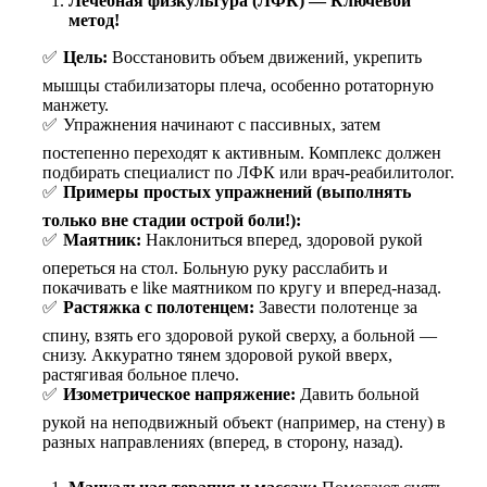
Лечебная физкультура (ЛФК) — Ключевой
метод!
Цель:
Восстановить объем движений, укрепить
мышцы стабилизаторы плеча, особенно ротаторную
манжету.
Упражнения начинают с пассивных, затем
постепенно переходят к активным. Комплекс должен
подбирать специалист по ЛФК или врач-реабилитолог.
Примеры простых упражнений (выполнять
только вне стадии острой боли!):
Маятник:
Наклониться вперед, здоровой рукой
опереться на стол. Больную руку расслабить и
покачивать е like маятником по кругу и вперед-назад.
Растяжка с полотенцем:
Завести полотенце за
спину, взять его здоровой рукой сверху, а больной —
снизу. Аккуратно тянем здоровой рукой вверх,
растягивая больное плечо.
Изометрическое напряжение:
Давить больной
рукой на неподвижный объект (например, на стену) в
разных направлениях (вперед, в сторону, назад).