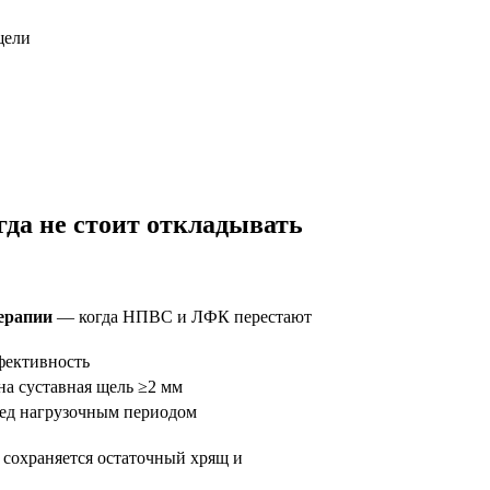
щели
да не стоит откладывать
терапии
— когда НПВС и ЛФК перестают
фективность
а суставная щель ≥2 мм
ред нагрузочным периодом
е сохраняется остаточный хрящ и