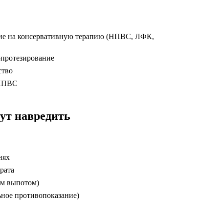
ие на консервативную терапию (НПВС, ЛФК,
опротезирование
ство
 НПВС
ут навредить
нях
рата
ым выпотом)
ьное противопоказание)