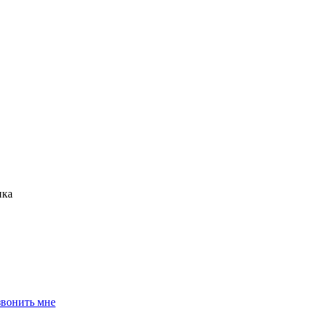
нка
звонить мне