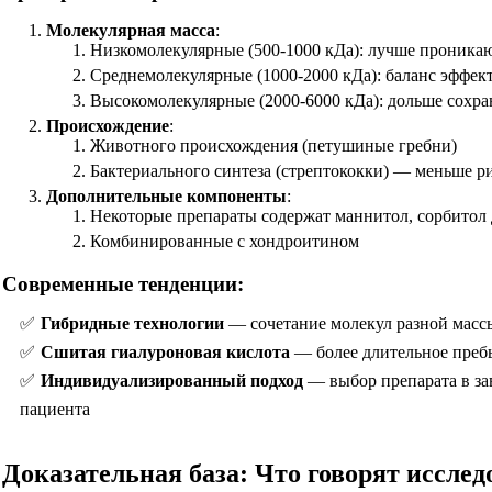
Молекулярная масса
:
Низкомолекулярные (500-1000 кДа): лучше проникаю
Среднемолекулярные (1000-2000 кДа): баланс эффек
Высокомолекулярные (2000-6000 кДа): дольше сохран
Происхождение
:
Животного происхождения (петушиные гребни)
Бактериального синтеза (стрептококки) — меньше р
Дополнительные компоненты
:
Некоторые препараты содержат маннитол, сорбитол 
Комбинированные с хондроитином
Современные тенденции:
Гибридные технологии
— сочетание молекул разной масс
Сшитая гиалуроновая кислота
— более длительное пребы
Индивидуализированный подход
— выбор препарата в зав
пациента
Доказательная база: Что говорят иссле