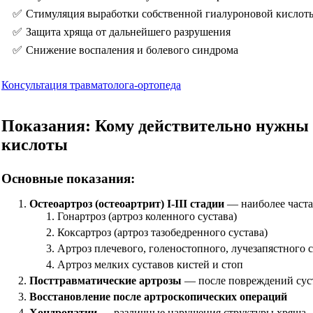
Стимуляция выработки собственной гиалуроновой кислот
Защита хряща от дальнейшего разрушения
Снижение воспаления и болевого синдрома
Консультация травматолога-ортопеда
Показания: Кому действительно нужны
кислоты
Основные показания:
Остеоартроз (остеоартрит) I-III стадии
— наиболее часта
Гонартроз (артроз коленного сустава)
Коксартроз (артроз тазобедренного сустава)
Артроз плечевого, голеностопного, лучезапястного 
Артроз мелких суставов кистей и стоп
Посттравматические артрозы
— после повреждений сус
Восстановление после артроскопических операций
Хондропатии
— различные нарушения структуры хряща