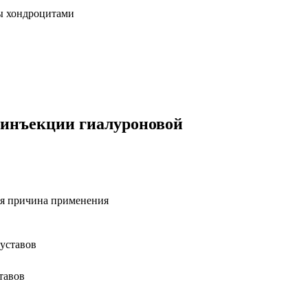
ы хондроцитами
 инъекции гиалуроновой
я причина применения
суставов
тавов