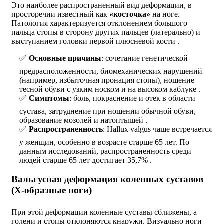
Это наиболее распространенный вид деформации, в
просторечии известный как
«косточка»
на ноге.
Патология характеризуется отклонением большого
пальца стопы в сторону других пальцев (латерально) и
выступанием головки первой плюсневой кости .
Основные причины
: сочетание генетической
предрасположенности, биомеханических нарушений
(например, избыточная пронация стопы), ношение
тесной обуви с узким носком и на высоком каблуке .
Симптомы
: боль, покраснение и отек в области
сустава, затруднение при ношении обычной обуви,
образование мозолей и натоптышей .
Распространенность
: Hallux valgus чаще встречается
у женщин, особенно в возрасте старше 65 лет. По
данным исследований, распространенность среди
людей старше 65 лет достигает 35,7% .
Вальгусная деформация коленных суставов
(Х-образные ноги)
При этой деформации коленные суставы сближены, а
голени и стопы отклоняются кнаружи. Визуально ноги