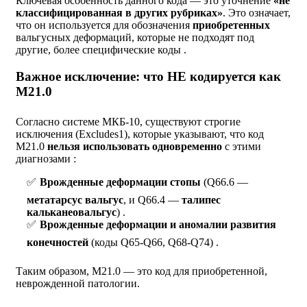
Ключевая особенность данного кода — это уточнение
«не
классифицированная в других рубриках»
. Это означает,
что он используется для обозначения
приобретенных
вальгусных деформаций, которые не подходят под
другие, более специфические коды .
Важное исключение: что НЕ кодируется как
M21.0
Согласно системе МКБ-10, существуют строгие
исключения (Excludes1), которые указывают, что код
M21.0
нельзя использовать одновременно
с этими
диагнозами :
Врожденные деформации стопы
(Q66.6 —
метатарсус вальгус
, и Q66.4 —
талипес
кальканеовальгус
) .
Врожденные деформации и аномалии развития
конечностей
(коды Q65-Q66, Q68-Q74) .
Таким образом, M21.0 — это код для приобретенной,
неврожденной патологии.