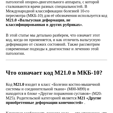
патологий опорно-двигательного аппарата, с которой
сталкиваются врачи разных специальностей. В
Международной классификации болезней 10-го
пересмотра (МКБ-10) для её обозначения используется код
M21.0 «Вальгусная деформация, не
классифицированная в других рубриках»
.
В этой статье мы детально разберем, что означает этот
код, когда он применяется, и как отличить вальгусную
деформацию от схожих состояний. Также рассмотрим
современные подходы к диагностике и лечению этой
патологии.
Что означает код M21.0 в МКБ-10?
Код
M21.0
входит в класс «Болезни костно-мышечной
системы и соединительной ткани» (M00-M99) и
находится в блоке «Другие поражения суставов» (M20-
M25). Родительской категорией является
M21 «Другие
приобретенные деформации конечностей»
.