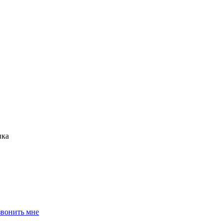
нка
звонить мне