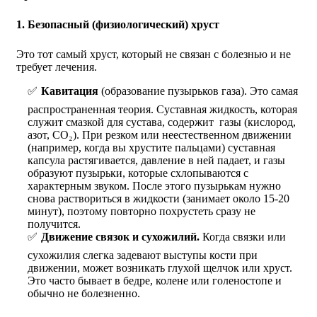
1. Безопасный (физиологический) хруст
Это тот самый хруст, который не связан с болезнью и не
требует лечения.
Кавитация
(образование пузырьков газа). Это самая
распространенная теория. Суставная жидкость, которая
служит смазкой для сустава, содержит газы (кислород,
азот, CO₂). При резком или неестественном движении
(например, когда вы хрустите пальцами) суставная
капсула растягивается, давление в ней падает, и газы
образуют пузырьки, которые схлопываются с
характерным звуком. После этого пузырькам нужно
снова раствориться в жидкости (занимает около 15-20
минут), поэтому повторно похрустеть сразу не
получится.
Движение связок и сухожилий.
Когда связки или
сухожилия слегка задевают выступы кости при
движении, может возникать глухой щелчок или хруст.
Это часто бывает в бедре, колене или голеностопе и
обычно не болезненно.