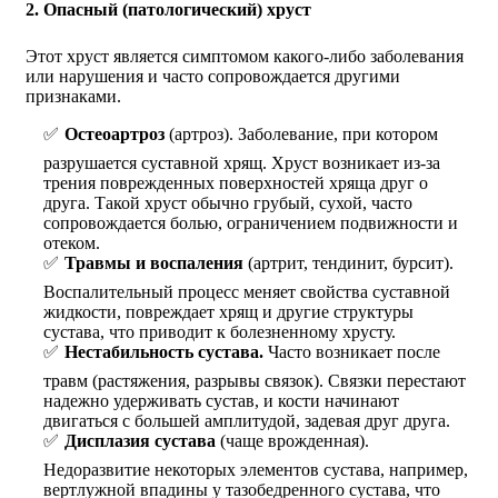
2. Опасный (патологический) хруст
Этот хруст является симптомом какого-либо заболевания
или нарушения и часто сопровождается другими
признаками.
Остеоартроз
(артроз). Заболевание, при котором
разрушается суставной хрящ. Хруст возникает из-за
трения поврежденных поверхностей хряща друг о
друга. Такой хруст обычно грубый, сухой, часто
сопровождается болью, ограничением подвижности и
отеком.
Травмы и воспаления
(артрит, тендинит, бурсит).
Воспалительный процесс меняет свойства суставной
жидкости, повреждает хрящ и другие структуры
сустава, что приводит к болезненному хрусту.
Нестабильность сустава.
Часто возникает после
травм (растяжения, разрывы связок). Связки перестают
надежно удерживать сустав, и кости начинают
двигаться с большей амплитудой, задевая друг друга.
Дисплазия сустава
(чаще врожденная).
Недоразвитие некоторых элементов сустава, например,
вертлужной впадины у тазобедренного сустава, что