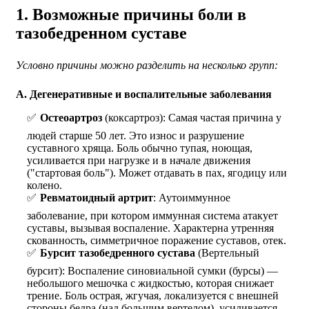
1. Возможные причины боли в
тазобедренном суставе
Условно причины можно разделить на несколько групп:
А. Дегенеративные и воспалительные заболевания
Остеоартроз
(коксартроз): Самая частая причина у
людей старше 50 лет. Это износ и разрушение
суставного хряща. Боль обычно тупая, ноющая,
усиливается при нагрузке и в начале движения
("стартовая боль"). Может отдавать в пах, ягодицу или
колено.
Ревматоидный
артрит
: Аутоиммунное
заболевание, при котором иммунная система атакует
суставы, вызывая воспаление. Характерна утренняя
скованность, симметричное поражение суставов, отек.
Бурсит тазобедренного сустава
(Вертельный
бурсит): Воспаление синовиальной сумки (бурсы) —
небольшого мешочка с жидкостью, которая снижает
трение. Боль острая, жгучая, локализуется с внешней
стороны бедра (над большим вертелом), усиливается