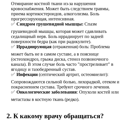
Отмирание костной ткани из-за нарушения
кровоснабжения. Может быть следствием травмы,
приема кортикостероидов, алкоголизма. Боль
прогрессирующая, интенсивная.
Синдром грушевидной мышцы:
Спазм
грушевидной мышцы, которая может сдавливать
седалищный нерв. Боль иррадиирует по задней
поверхности бедра (как при радикулите).
Иррадиирующая
(отраженная) боль: Проблема
может быть не в самом суставе, а в пояснице
(остеохондроз, грыжа диска, стеноз позвоночного
канала). В этом случае боль часто "простреливает" в
ягодицу и тазобедренный сустав.
Инфекции
(септический артрит, остеомиелит):
Сопровождаются сильной болью, лихорадкой, отеком и
покраснением сустава. Требуют срочного лечения.
Онкологические заболевания
: Опухоли костей или
метастазы в костную ткань (редко).
2. К какому врачу обращаться?