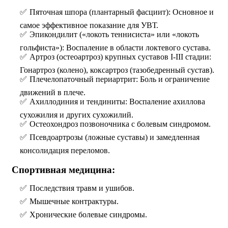
Пяточная шпора (плантарный фасциит): Основное и
самое эффективное показание для УВТ.
Эпикондилит («локоть теннисиста» или «локоть
гольфиста»): Воспаление в области локтевого сустава.
Артроз (остеоартроз) крупных суставов I-III стадии:
Гонартроз (колено), коксартроз (тазобедренный сустав).
Плечелопаточный периартрит: Боль и ограничение
движений в плече.
Ахиллодиния и тендиниты: Воспаление ахиллова
сухожилия и других сухожилий.
Остеохондроз позвоночника с болевым синдромом.
Псевдоартрозы (ложные суставы) и замедленная
консолидация переломов.
Спортивная медицина:
Последствия травм и ушибов.
Мышечные контрактуры.
Хронические болевые синдромы.