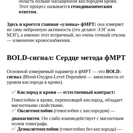
область больше насыщенной кислородом крови.
Этот процесс называется
гемодинамическим
ответом
.
Здесь и кроется главная «уловка» фМРТ:
она измеряет
не саму нейронную активность (это делают ЭЭГ или
МЭГ), а именно этот вторичный, но очень точный отклик
— изменение кровоснабжения.
BOLD-сигнал: Сердце метода фМРТ
Основной измеряемый параметр в фМРТ — это
BOLD-
сигнал
(Blood-Oxygen-Level Dependent — зависимость от
уровня кислорода в крови).
Кислород в крови — естественный контраст:
Гемоглобин в крови, переносящий кислород, обладает
магнитными свойствами.
Оксигемоглобин
(гемоглобин с кислородом) —
диамагнитен
. Он слабо взаимодействует с магнитным
полем томографа.
Дезоксигемоглобин
(гемоглобин без кислорода) —