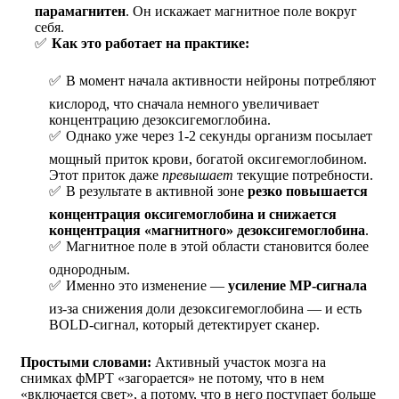
парамагнитен
. Он искажает магнитное поле вокруг
себя.
Как это работает на практике:
В момент начала активности нейроны потребляют
кислород, что сначала немного увеличивает
концентрацию дезоксигемоглобина.
Однако уже через 1-2 секунды организм посылает
мощный приток крови, богатой оксигемоглобином.
Этот приток даже
превышает
текущие потребности.
В результате в активной зоне
резко повышается
концентрация оксигемоглобина и снижается
концентрация «магнитного» дезоксигемоглобина
.
Магнитное поле в этой области становится более
однородным.
Именно это изменение —
усиление МР-сигнала
из-за снижения доли дезоксигемоглобина — и есть
BOLD-сигнал, который детектирует сканер.
Простыми словами:
Активный участок мозга на
снимках фМРТ «загорается» не потому, что в нем
«включается свет», а потому, что в него поступает больше