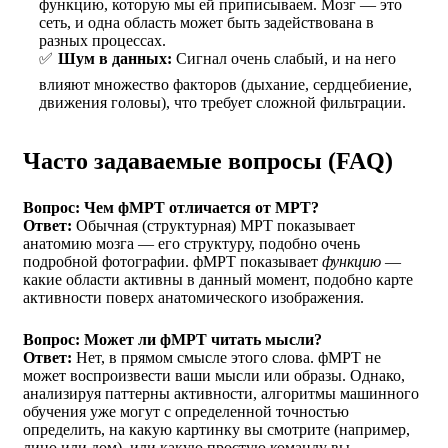
функцию, которую мы ей приписываем. Мозг — это
сеть, и одна область может быть задействована в
разных процессах.
Шум в данных:
Сигнал очень слабый, и на него
влияют множество факторов (дыхание, сердцебиение,
движения головы), что требует сложной фильтрации.
Часто задаваемые вопросы (FAQ)
Вопрос: Чем фМРТ отличается от МРТ?
Ответ:
Обычная (структурная) МРТ показывает
анатомию мозга — его структуру, подобно очень
подробной фотографии. фМРТ показывает
функцию
—
какие области активны в данный момент, подобно карте
активности поверх анатомического изображения.
Вопрос: Может ли фМРТ читать мысли?
Ответ:
Нет, в прямом смысле этого слова. фМРТ не
может воспроизвести ваши мысли или образы. Однако,
анализируя паттерны активности, алгоритмы машинного
обучения уже могут с определенной точностью
определить, на какую картинку вы смотрите (например,
лицо или дом), или какую простую команду вы